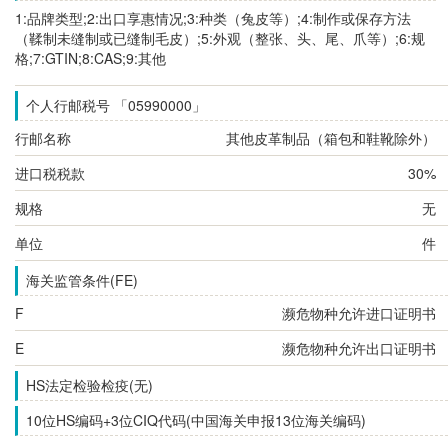
1:品牌类型;2:出口享惠情况;3:种类（兔皮等）;4:制作或保存方法
（鞣制未缝制或已缝制毛皮）;5:外观（整张、头、尾、爪等）;6:规
格;7:GTIN;8:CAS;9:其他
个人行邮税号 「05990000」
行邮名称
其他皮革制品（箱包和鞋靴除外）
进口税税款
30%
规格
无
单位
件
海关监管条件(FE)
F
濒危物种允许进口证明书
E
濒危物种允许出口证明书
HS法定检验检疫(无)
10位HS编码+3位CIQ代码(中国海关申报13位海关编码)