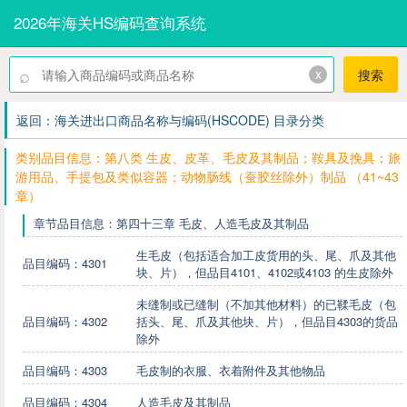
2026年海关HS编码查询系统
⌕
x
搜索
返回：海关进出口商品名称与编码(HSCODE) 目录分类
类别品目信息：第八类 生皮、皮革、毛皮及其制品；鞍具及挽具；旅
游用品、手提包及类似容器；动物肠线（蚕胶丝除外）制品 （41~43
章）
章节品目信息：第四十三章 毛皮、人造毛皮及其制品
生毛皮（包括适合加工皮货用的头、尾、爪及其他
品目编码：4301
块、片），但品目4101、4102或4103 的生皮除外
未缝制或已缝制（不加其他材料）的已鞣毛皮（包
品目编码：4302
括头、尾、爪及其他块、片），但品目4303的货品
除外
品目编码：4303
毛皮制的衣服、衣着附件及其他物品
品目编码：4304
人造毛皮及其制品