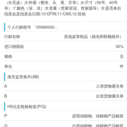
（生毛皮）;5:外观（整张、头、尾、爪等）;6:尺寸（50号、40号
等）;7:颜色（深、浅）;8:质量（世家皇冠、世家级等）;9:是否来自
拍卖会及拍卖会日期;10:GTIN;11:CAS;12:其他
个人行邮税号 「05990000」
行邮名称
其他皮革制品（箱包和鞋靴除外）
进口税税款
30%
规格
无
单位
件
海关监管条件(AB)
A
入境货物通关单
B
出境货物通关单
HS法定检验检疫(P/Q)
P
进境动植物、动植物产品检疫
Q
出境动植物、动植物产品检疫