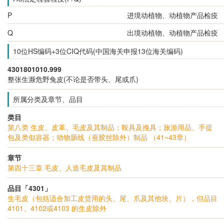
P
进境动植物、动植物产品检疫
Q
出境动植物、动植物产品检疫
10位HS编码+3位CIQ代码(中国海关申报13位海关编码)
4301801010.999
整张生濒危野兔皮(不论是否带头、尾或爪)
所属分类及章节、品目
类目
第八类 生皮、皮革、毛皮及其制品；鞍具及挽具；旅游用品、手提
包及类似容器；动物肠线（蚕胶丝除外）制品 （41~43章）
章节
第四十三章 毛皮、人造毛皮及其制品
品目「4301」
生毛皮（包括适合加工皮货用的头、尾、爪及其他块、片），但品目
4101、4102或4103 的生皮除外