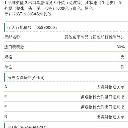
1:品牌类型;2:出口享惠情况;3:种类（兔皮等）;4:状态（生毛皮）;5:
外观（整张、头、尾、爪等）;6:颜色（白色、黑色
等）;7:GTIN;8:CAS;9:其他
个人行邮税号 「05990000」
行邮名称
其他皮革制品（箱包和鞋靴除外）
进口税税款
30%
规格
无
单位
件
海关监管条件(AFEB)
A
入境货物通关单
F
濒危物种允许进口证明书
E
濒危物种允许出口证明书
B
出境货物通关单
HS法定检验检疫(P/Q)