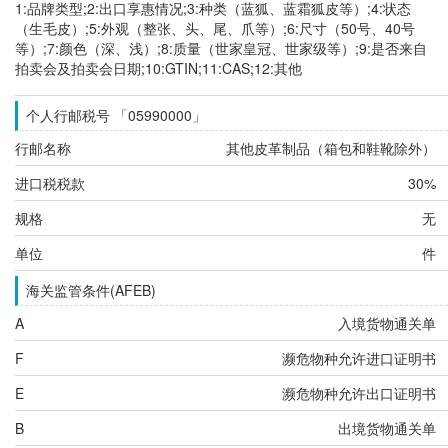
1:品牌类型;2:出口享惠情况;3:种类（蓝狐、蓝霜狐皮等）;4:状态
（生毛皮）;5:外观（整张、头、尾、爪等）;6:尺寸（50号、40号
等）;7:颜色（深、浅）;8:质量（世家皇冠、世家级等）;9:是否来自
拍卖会及拍卖会日期;10:GTIN;11:CAS;12:其他
个人行邮税号 「05990000」
行邮名称
其他皮革制品（箱包和鞋靴除外）
进口税税款
30%
规格
无
单位
件
海关监管条件(AFEB)
A
入境货物通关单
F
濒危物种允许进口证明书
E
濒危物种允许出口证明书
B
出境货物通关单