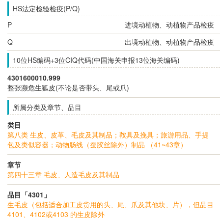
HS法定检验检疫(P/Q)
P
进境动植物、动植物产品检疫
Q
出境动植物、动植物产品检疫
10位HS编码+3位CIQ代码(中国海关申报13位海关编码)
4301600010.999
整张濒危生狐皮(不论是否带头、尾或爪)
所属分类及章节、品目
类目
第八类 生皮、皮革、毛皮及其制品；鞍具及挽具；旅游用品、手提
包及类似容器；动物肠线（蚕胶丝除外）制品 （41~43章）
章节
第四十三章 毛皮、人造毛皮及其制品
品目「4301」
生毛皮（包括适合加工皮货用的头、尾、爪及其他块、片），但品目
4101、4102或4103 的生皮除外