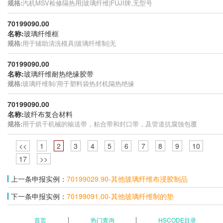
规格:
汽机MSV检修隔热用|玻璃纤维|FUJI牌,无型号
70199090.00
名称:
玻璃纤维框
规格:
用于辅助清洗模具|玻璃纤维制|无
70199090.00
名称:
玻璃纤维耐热绝缘胶带
规格:
玻璃纤维制/用于塑料袋热封机隔热绝缘
70199090.00
名称:
玻纤布复合材料
规格:
用于烘干机械的输送带，粘合带和封口带，及管道抗腐蚀包覆
<<
1
2
3
4
5
6
7
8
9
10
17
>>
上一条申报实例：
70199029.90-其他玻璃纤维布浸胶制品
下一条申报实例：
70199091.00-其他玻璃纤维制的垫
首页
热门查询
HSCODE目录