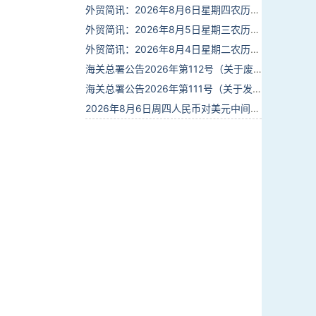
外贸简讯：2026年8月6日星期四农历六月廿四
外贸简讯：2026年8月5日星期三农历六月廿三
外贸简讯：2026年8月4日星期二农历六月廿二
海关总署公告2026年第112号（关于废止部分卫生检疫类规范性文件的公告）
海关总署公告2026年第111号（关于发布《进出境动植物检疫处理监督管理工作规定》《进出境卫生处理监督管理工作规定》的公告）
2026年8月6日周四人民币对美元中间价报6.7895调贬6个基点