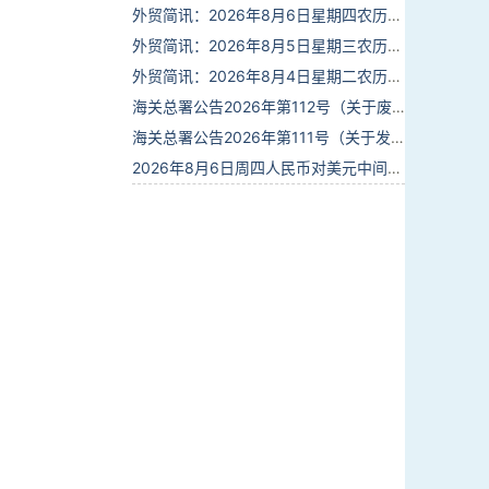
外贸简讯：2026年8月6日星期四农历六月廿四
外贸简讯：2026年8月5日星期三农历六月廿三
外贸简讯：2026年8月4日星期二农历六月廿二
海关总署公告2026年第112号（关于废止部分卫生检疫类规范性文件的公告）
海关总署公告2026年第111号（关于发布《进出境动植物检疫处理监督管理工作规定》《进出境卫生处理监督管理工作规定》的公告）
2026年8月6日周四人民币对美元中间价报6.7895调贬6个基点