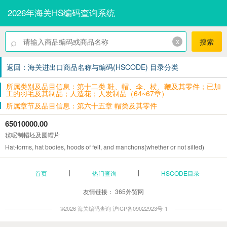
2026年海关HS编码查询系统
⌕
x
搜索
返回：海关进出口商品名称与编码(HSCODE) 目录分类
所属类别及品目信息：第十二类 鞋、帽、伞、杖、鞭及其零件；已加
工的羽毛及其制品；人造花；人发制品（64~67章）
所属章节及品目信息：第六十五章 帽类及其零件
65010000.00
毡呢制帽坯及圆帽片
Hat-forms, hat bodies, hoods of felt, and manchons(whether or not silted)
首页
热门查询
HSCODE目录
友情链接：
365外贸网
©2026 海关编码查询
沪ICP备09022923号-1