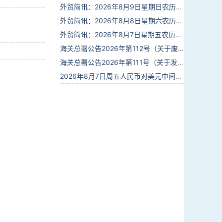
外贸简讯：2026年8月9日星期日农历六月廿七
外贸简讯：2026年8月8日星期六农历六月廿六
外贸简讯：2026年8月7日星期五农历六月廿五
海关总署公告2026年第112号（关于废止部分卫生检疫类规范性文件的公告）
海关总署公告2026年第111号（关于发布《进出境动植物检疫处理监督管理工作规定》《进出境卫生处理监督管理工作规定》的公告）
2026年8月7日周五人民币对美元中间价报6.7904调贬9个基点