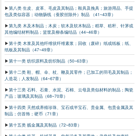
第八类 生皮、皮革、毛皮及其制品；鞍具及挽具；旅游用品、手提
包及类似容器；动物肠线（蚕胶丝除外）制品 （41~43章）
第九类 木及木制品；木炭；软木及软木制品；稻草、秸秆、针茅或
其他编结材料制品；篮筐及柳条编结品（44~46章）
第十类 木浆及其他纤维状纤维素浆；回收（废碎）纸或纸板；纸、
纸板及其制品（47~49章）
第十一类 纺织原料及纺织制品（50~63章）
第十二类 鞋、帽、伞、杖、鞭及其零件；已加工的羽毛及其制品；
人造花；人发制品（64~67章）
第十三类 石料、石膏、水泥、石棉、云母及类似材料的制品；陶瓷
产品；玻璃及其制品（68~70章）
第十四类 天然或养殖珍珠、宝石或半宝石、贵金属、包贵金属及其
制品；仿首饰；硬币（71章）
第十五类 贱金属及其制品（72~83章）
第十六类 机器、机械器具、电气设备及其零件；录音机及放声机、