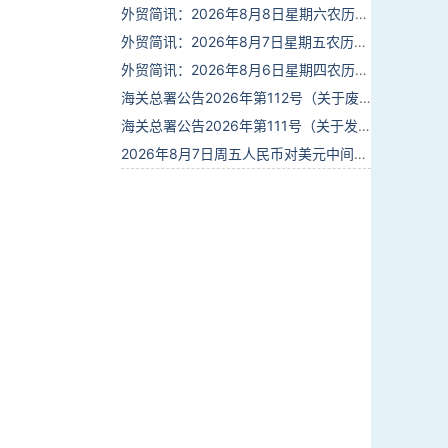
外贸简讯：2026年8月8日星期六农历六月廿六
外贸简讯：2026年8月7日星期五农历六月廿五
外贸简讯：2026年8月6日星期四农历六月廿四
海关总署公告2026年第112号（关于废止部分卫生检疫类规范性文件的公告）
海关总署公告2026年第111号（关于发布《进出境动植物检疫处理监督管理工作规定》《进出境卫生处理监督管理工作规定》的公告）
2026年8月7日周五人民币对美元中间价报6.7904调贬9个基点