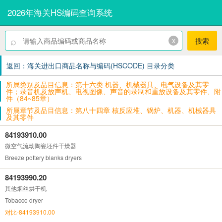
2026年海关HS编码查询系统
⌕
x
搜索
返回：海关进出口商品名称与编码(HSCODE) 目录分类
所属类别及品目信息：第十六类 机器、机械器具、电气设备及其零
件；录音机及放声机、电视图像、声音的录制和重放设备及其零件、附
件（84~85章）
所属章节及品目信息：第八十四章 核反应堆、锅炉、机器、机械器具
及其零件
84193910.00
微空气流动陶瓷坯件干燥器
Breeze pottery blanks dryers
84193990.20
其他烟丝烘干机
Tobacco dryer
对比-84193910.00