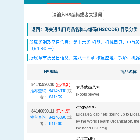
请输入HS编码或者关键词
返回：海关进出口商品名称与编码(HSCODE) 目录分类
所属类别及品目信息：第十六类 机器、机械器具、电气
（84~85章）
所属章节及品目信息：第八十四章 核反应堆、锅炉、机
HS编码
商品名称
84145990.10
(已作废)
罗茨式鼓风机
推荐查询: 84145990
或
[Roots blower]
者：
841459
生物安全柜
84146090.11
(已作废)
[Biosafety cabinets (being up to Biosa
推荐查询: 84146090
或
by the World Health Organization, th
者：
841460
the hood≤120cm)]
层流罩(柜)