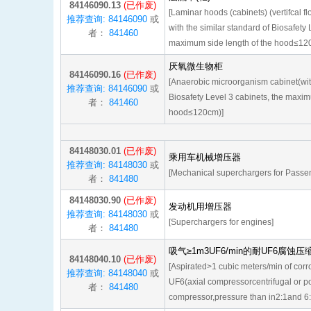
84146090.13
(已作废)
[Laminar hoods (cabinets) (vertifcal 
推荐查询: 84146090
或
with the similar standard of Biosafety 
者：
841460
maximum side length of the hood≤12
厌氧微生物柜
84146090.16
(已作废)
[Anaerobic microorganism cabinet(with
推荐查询: 84146090
或
Biosafety Level 3 cabinets, the maxim
者：
841460
hood≤120cm)]
84148030.01
(已作废)
乘用车机械增压器
推荐查询: 84148030
或
[Mechanical superchargers for Passen
者：
841480
84148030.90
(已作废)
发动机用增压器
推荐查询: 84148030
或
[Superchargers for engines]
者：
841480
吸气≥1m3UF6/min的耐UF6腐蚀压
84148040.10
(已作废)
[Aspirated>1 cubic meters/min of corr
推荐查询: 84148040
或
UF6(axial compressorcentrifugal or p
者：
841480
compressor,pressure than in2:1and 6: