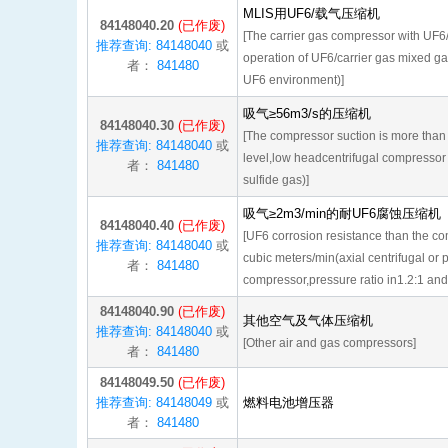
MLIS用UF6/载气压缩机
84148040.20
(已作废)
[The carrier gas compressor with UF
推荐查询: 84148040
或
operation of UF6/carrier gas mixed g
者：
841480
UF6 environment)]
吸气≥56m3/s的压缩机
84148040.30
(已作废)
[The compressor suction is more than
推荐查询: 84148040
或
level,low headcentrifugal compressor
者：
841480
sulfide gas)]
吸气≥2m3/min的耐UF6腐蚀压缩机
84148040.40
(已作废)
[UF6 corrosion resistance than the co
推荐查询: 84148040
或
cubic meters/min(axial centrifugal or 
者：
841480
compressor,pressure ratio in1.2:1 an
84148040.90
(已作废)
其他空气及气体压缩机
推荐查询: 84148040
或
[Other air and gas compressors]
者：
841480
84148049.50
(已作废)
推荐查询: 84148049
或
燃料电池增压器
者：
841480