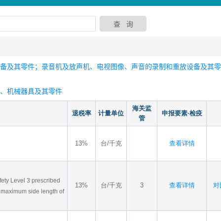
设备及其零件；录音机及放声机、电视图像、声音的录制和重放设备及其
器、机械器具及其零件
海关监
退税率
计量单位
申报要素·检疫
管
13%
台/千克
查看详情
fety Level 3 prescribed
13%
台/千克
3
查看详情
对比
e maximum side length of