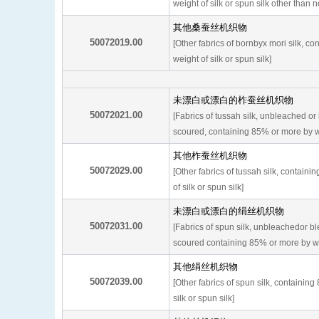
weight of silk or spun silk other than noi
其他桑蚕丝机织物
50072019.00
[Other fabrics of bornbyx mori silk, c
weight of silk or spun silk]
未漂白或漂白的柞蚕丝机织物
50072021.00
[Fabrics of tussah silk, unbleached o
scoured, containing 85% or more by wei
其他柞蚕丝机织物
50072029.00
[Other fabrics of tussah silk, contain
of silk or spun silk]
未漂白或漂白的绢丝机织物
50072031.00
[Fabrics of spun silk, unbleachedor 
scoured containing 85% or more by weig
其他绢丝机织物
50072039.00
[Other fabrics of spun silk, containin
silk or spun silk]