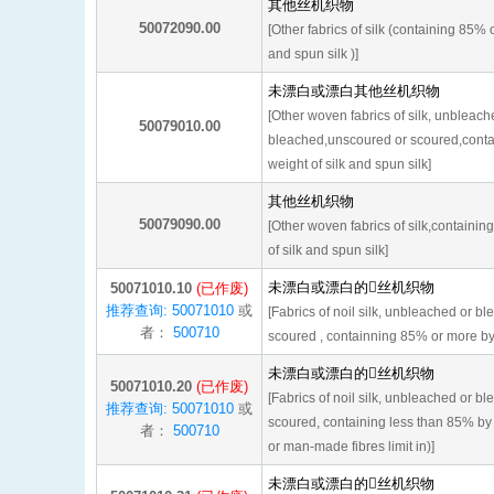
其他丝机织物
50072090.00
[Other fabrics of silk (containing 85% 
and spun silk )]
未漂白或漂白其他丝机织物
[Other woven fabrics of silk, unbleach
50079010.00
bleached,unscoured or scoured,conta
weight of silk and spun silk]
其他丝机织物
50079090.00
[Other woven fabrics of silk,containi
of silk and spun silk]
未漂白或漂白的丝机织物
50071010.10
(已作废)
推荐查询: 50071010
或
[Fabrics of noil silk, unbleached or 
者：
500710
scoured , containning 85% or more by w
未漂白或漂白的丝机织物
50071010.20
(已作废)
[Fabrics of noil silk, unbleached or 
推荐查询: 50071010
或
scoured, containing less than 85% by w
者：
500710
or man-made fibres limit in)]
未漂白或漂白的丝机织物