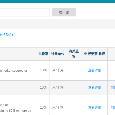
~63章）
海关监
退税率
计量单位
申报要素·检疫
管
13%
米/千克
查看详情
leached,unscoured or
13%
米/千克
查看详情
对比
hed or
13%
米/千克
查看详情
对比
aining 85% or more by