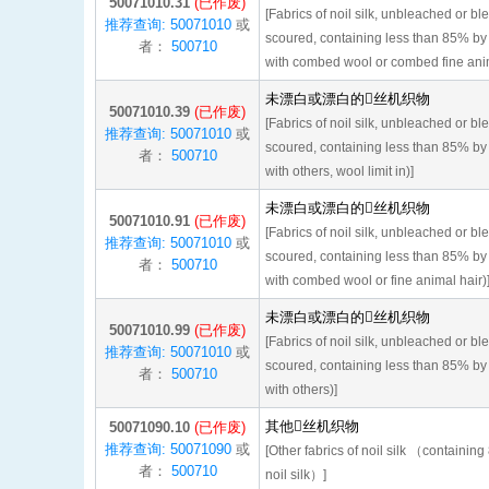
50071010.31
(已作废)
[Fabrics of noil silk, unbleached or 
推荐查询: 50071010
或
scoured, containing less than 85% by w
者：
500710
with combed wool or combed fine animal
未漂白或漂白的丝机织物
50071010.39
(已作废)
[Fabrics of noil silk, unbleached or 
推荐查询: 50071010
或
scoured, containing less than 85% by w
者：
500710
with others, wool limit in)]
未漂白或漂白的丝机织物
50071010.91
(已作废)
[Fabrics of noil silk, unbleached or 
推荐查询: 50071010
或
scoured, containing less than 85% by 
者：
500710
with combed wool or fine animal hair)
未漂白或漂白的丝机织物
50071010.99
(已作废)
[Fabrics of noil silk, unbleached or 
推荐查询: 50071010
或
scoured, containing less than 85% by w
者：
500710
with others)]
其他丝机织物
50071090.10
(已作废)
推荐查询: 50071090
或
[Other fabrics of noil silk （containin
者：
500710
noil silk）]