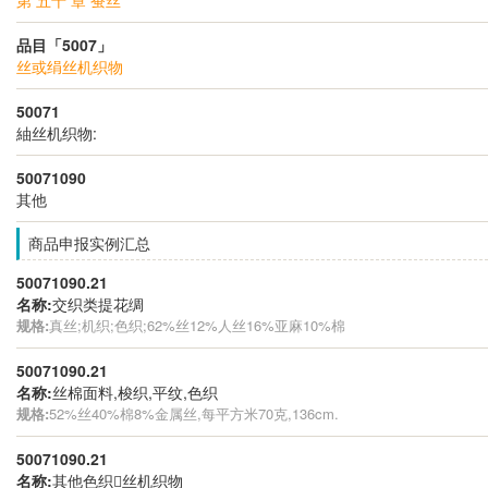
品目「5007」
丝或绢丝机织物
50071
紬丝机织物:
50071090
其他
商品申报实例汇总
50071090.21
名称:
交织类提花绸
规格:
真丝;机织;色织;62%丝12%人丝16%亚麻10%棉
50071090.21
名称:
丝棉面料,梭织,平纹,色织
规格:
52%丝40%棉8%金属丝,每平方米70克,136cm.
50071090.21
名称:
其他色织丝机织物