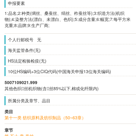
申报要素
1:品名;2:种类(绸丝、桑蚕丝、绢丝、柞蚕丝等);3:织造方法(机织
物);4:染整方法(漂白、未漂白、色织);5:成分含量;6:幅宽;7:每平方米
克重;8:品牌;9:生产厂商;
个人行邮税号 无
海关监管条件(无)
HS法定检验检疫(无)
10位HS编码+3位CIQ代码(中国海关申报13位海关编码)
5007109021.999
其他色织丝机织物(含丝85%以下,棉或化纤限内)
所属分类及章节、品目
类目
第十一类 纺织原料及纺织制品（50~63章）
章节
第 五十 章 蚕丝