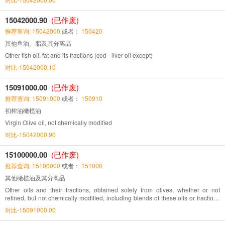
15042000.90
(已作废)
推荐查询: 15042000
或者：
150420
其他鱼油、脂及其分离品
Other fish oil, fat and its fractions (cod - liver oil except)
对比-15042000.10
15091000.00
(已作废)
推荐查询: 15091000
或者：
150910
初榨油橄榄油
Virgin Olive oil, not chemically modified
对比-15042000.90
15100000.00
(已作废)
推荐查询: 15100000
或者：
151000
其他橄榄油及其分离品
Other oils and their fractions, obtained solely from olives, whether or not
refined, but not chemically modified, including blends of these oils or fractions
with oils or fractions of heading No.15.09
对比-15091000.00