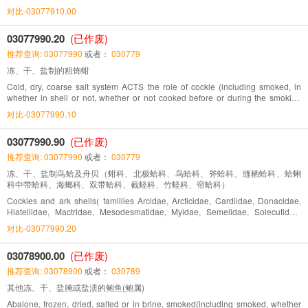
对比-03077910.00
03077990.20
(已作废)
推荐查询: 03077990
或者：
030779
冻、干、盐制的粗饰蚶
Cold, dry, coarse salt system ACTS the role of cockle (including smoked, in
whether in shell or not, whether or not cooked before or during the smoking
process)
对比-03077990.10
03077990.90
(已作废)
推荐查询: 03077990
或者：
030779
冻、干、盐制鸟蛤及舟贝（蚶科、北极蛤科、鸟蛤科、斧蛤科、缝栖蛤科、蛤蜊
科中带蛤科、海螂科、双带蛤科、截蛏科、竹蛏科、帘蛤科）
Cockles and ark shells( famillies Arcidae, Arcticidae, Cardiidae, Donacidae,
Hiatellidae, Mactridae, Mesodesmatidae, Myidae, Semelidae, Solecutidae,
Solenidae, Tridacnidae and Veneridae), frozen, dried, salted or in brine,
对比-03077990.20
smoked
03078900.00
(已作废)
推荐查询: 03078900
或者：
030789
其他冻、干、盐腌或盐渍的鲍鱼(鲍属)
Abalone, frozen, dried, salted or in brine, smoked(including smoked, whether