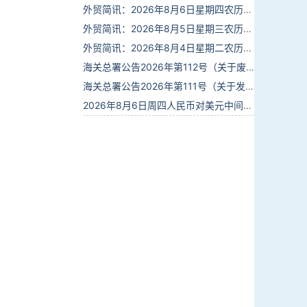
外贸简讯：2026年8月6日星期四农历六月廿四
外贸简讯：2026年8月5日星期三农历六月廿三
外贸简讯：2026年8月4日星期二农历六月廿二
海关总署公告2026年第112号（关于废止部分卫生检疫类规范性文件的公告）
海关总署公告2026年第111号（关于发布《进出境动植物检疫处理监督管理工作规定》《进出境卫生处理监督管理工作规定》的公告）
2026年8月6日周四人民币对美元中间价报6.7895调贬6个基点