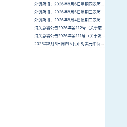
外贸简讯：2026年8月6日星期四农历六月廿四
外贸简讯：2026年8月5日星期三农历六月廿三
外贸简讯：2026年8月4日星期二农历六月廿二
海关总署公告2026年第112号（关于废止部分卫生检疫类规范性文件的公告）
海关总署公告2026年第111号（关于发布《进出境动植物检疫处理监督管理工作规定》《进出境卫生处理监督管理工作规定》的公告）
2026年8月6日周四人民币对美元中间价报6.7895调贬6个基点