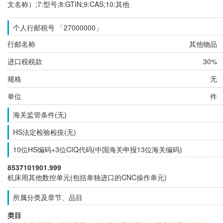
文名称）;7:型号;8:GTIN;9:CAS;10:其他
个人行邮税号 「27000000」
行邮名称
其他物品
进口税税款
30%
规格
无
单位
件
海关监管条件(无)
HS法定检验检疫(无)
10位HS编码+3位CIQ代码(中国海关申报13位海关编码)
8537101901.999
机床用其他数控单元(包括单独进口的CNC操作单元)
所属分类及章节、品目
类目