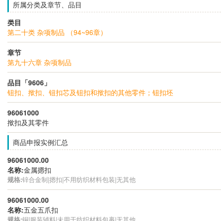
所属分类及章节、品目
类目
第二十类 杂项制品 （94~96章）
章节
第九十六章 杂项制品
品目「9606」
钮扣、揿扣、钮扣芯及钮扣和揿扣的其他零件；钮扣坯
96061000
揿扣及其零件
商品申报实例汇总
96061000.00
名称:
金属摁扣
规格:
锌合金制|摁扣|不用纺织材料包装|无其他
96061000.00
名称:
五金五爪扣
规格:
铜|服装辅料|未用于纺织材料包裹|无其他