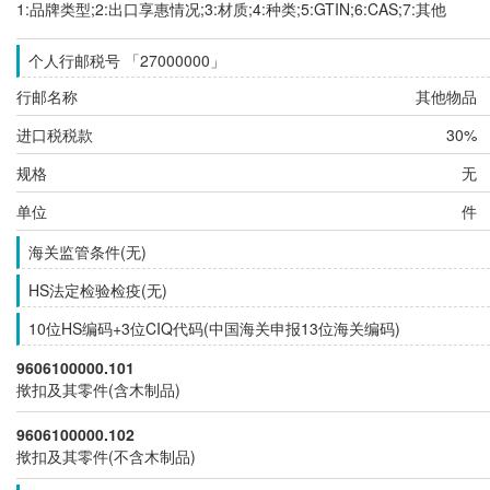
1:品牌类型;2:出口享惠情况;3:材质;4:种类;5:GTIN;6:CAS;7:其他
个人行邮税号 「27000000」
行邮名称
其他物品
进口税税款
30%
规格
无
单位
件
海关监管条件(无)
HS法定检验检疫(无)
10位HS编码+3位CIQ代码(中国海关申报13位海关编码)
9606100000.101
揿扣及其零件(含木制品)
9606100000.102
揿扣及其零件(不含木制品)