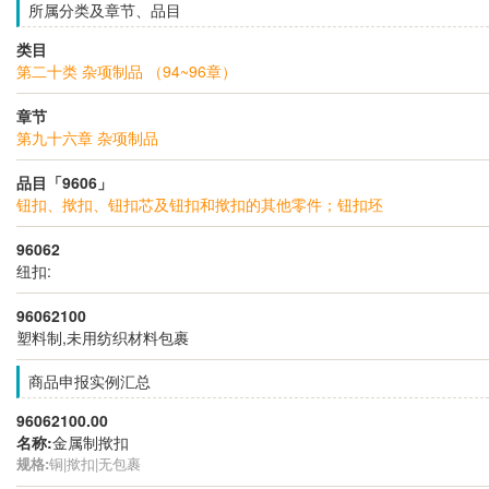
所属分类及章节、品目
类目
第二十类 杂项制品 （94~96章）
章节
第九十六章 杂项制品
品目「9606」
钮扣、揿扣、钮扣芯及钮扣和揿扣的其他零件；钮扣坯
96062
纽扣:
96062100
塑料制,未用纺织材料包裹
商品申报实例汇总
96062100.00
名称:
金属制揿扣
规格:
铜|揿扣|无包裹