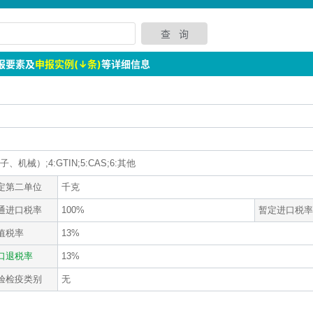
报要素及
申报实例(↓条)
等详细信息
机械）;4:GTIN;5:CAS;6:其他
定第二单位
千克
通进口税率
100%
暂定进口税率
值税率
13%
口退税率
13%
验检疫类别
无