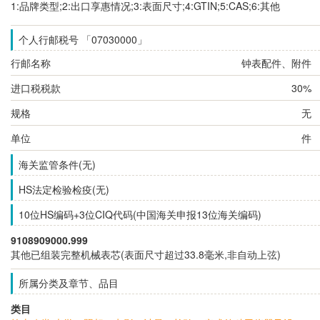
1:品牌类型;2:出口享惠情况;3:表面尺寸;4:GTIN;5:CAS;6:其他
个人行邮税号 「07030000」
行邮名称
钟表配件、附件
进口税税款
30%
规格
无
单位
件
海关监管条件(无)
HS法定检验检疫(无)
10位HS编码+3位CIQ代码(中国海关申报13位海关编码)
9108909000.999
其他已组装完整机械表芯(表面尺寸超过33.8毫米,非自动上弦)
所属分类及章节、品目
类目