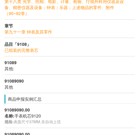
第十八类 光学、照相、电影、计量、检验、疗或外科用仪器及设
备、精密仪器及设备；钟表；乐器；上述物品的零件、附件
（90~92章）
章节
第九十一章 钟表及其零件
品目「9108」
已组装的完整表芯
91089
其他:
91089090
其他
商品申报实例汇总
91089090.00
名称:
手表机芯9120
规格:
表面尺寸37MM,非自动上弦
91089090.00