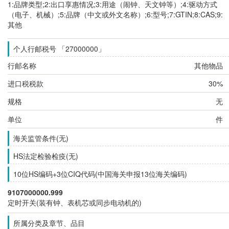
1:品牌类型;2:出口享惠情况;3:用途（闹钟、天文钟等）;4:驱动方式
（电子、机械）;5:品牌（中文或外文名称）;6:型号;7:GTIN;8:CAS;9:
其他
个人行邮税号 「27000000」
行邮名称
其他物品
进口税税款
30%
规格
无
单位
件
海关监管条件(无)
HS法定检验检疫(无)
10位HS编码+3位CIQ代码(中国海关申报13位海关编码)
9107000000.999
定时开关(装有钟、表机芯或同步电动机的)
所属分类及章节、品目