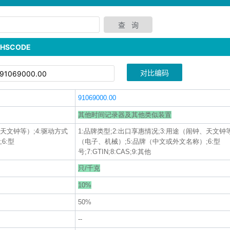
SCODE
对比编码
91069000.00
其他时间记录器及其他类似装置
、天文钟等）;4:驱动方式
1:品牌类型;2:出口享惠情况;3:用途（闹钟、天文钟
6:型
（电子、机械）;5:品牌（中文或外文名称）;6:型
号;7:GTIN;8:CAS;9:其他
只/千克
10%
50%
--