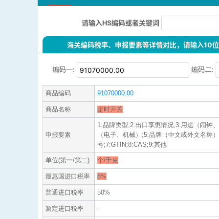
请输入HS编码或者关键词
海关编码税率、申报要素等详情对比，请输入10位H
编码一:
编码二:
商品编码
91070000.00
商品名称
定时开关
1:品牌类型;2:出口享惠情况;3:用途（闹钟
申报要素
（电子、机械）;5:品牌（中文或外文名称）;
号;7:GTIN;8:CAS;9:其他
单位(第一/第二)
个/千克
最惠国进口税率
8%
普通进口税率
50%
暂定进口税率
--