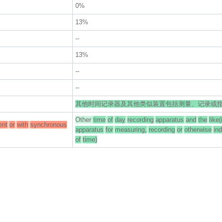
0%
13%
--
13%
--
--
其他时间记录器及其他类似装置包括测量、记录或
Other
time
of
day
recording
apparatus
and
the
like
nt
or
with
synchronous
apparatus
for
measuring,
recording
or
otherwise
ind
of
time)