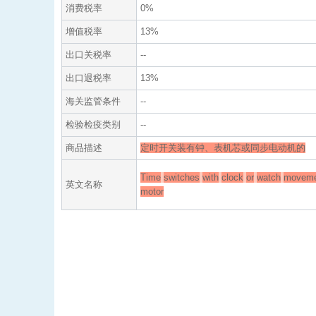
消费税率
0%
增值税率
13%
出口关税率
--
出口退税率
13%
海关监管条件
--
检验检疫类别
--
商品描述
定时开关装有钟、表机芯或同步电动机的
Time
switches
with
clock
or
watch
moveme
英文名称
motor