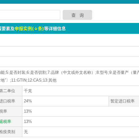
报要素及
申报实例(↓条)
等详细信息
:功能;5:是否封装;6:是否切割;7:品牌（中文或外文名称）;8:型号;9:是否量产（量
1:GTIN;12:CAS;13:其他
第二单位
千克
进口税率
24%
暂定进口税率
税率
13%
退税率
13%
检疫类别
无