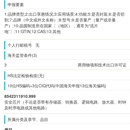
申报要素
1:品牌类型;2:出口享惠情况;3:应用场景;4:功能;5:是否封装;6:是否切
割;7:品牌（中文或外文名称）;8:型号;9:是否量产（量产或非量
产）;10:晶圆制造所在国家〔（地区），通常为“流片
地”〕;11:GTIN;12:CAS;13:其他
个人行邮税号 无
海关监管条件(3)
3
两用物项和技术出口许可证
HS法定检验检疫(无)
10位HS编码+3位CIQ代码(中国海关申报13位海关编码)
8542311910.999
安全芯片（不论是否带有存储器、转换器、逻辑电路、放大器、时钟
及时序电路或其他电路）
所属分类及章节、品目
类目