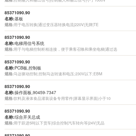
85371090.90
名称:
基板
规格:
用于电压转换|通过变压器转换电流|220V|无牌|TE
85371090.90
名称:
电梯用信号系统
规格:
用于与电梯控制柜相连接，便于乘客召唤和乘坐电梯|通过选
85371090.90
名称:
PCB板,控制板
规格:
马达驱动控制;控制马达转速和电压;230V以下;EBM
85371090.90
名称:
操作面板,90459-7347
规格:
饮料及液体食品灌装设备专用零件|屏幕显示界面|小于10
85371090.90
名称:
综合开关总成
规格:
用于跃进5吨以下货车|综合控制汽车转向等|24V|无品
85371090.90