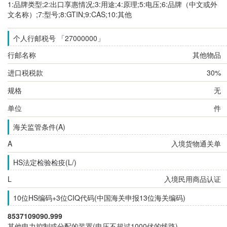
1:品牌类型;2:出口享惠情况;3:用途;4:原理;5:电压;6:品牌（中文或外
文名称）;7:型号;8:GTIN;9:CAS;10:其他
个人行邮税号 「27000000」
行邮名称
其他物品
进口税税款
30%
规格
无
单位
件
海关监管条件(A)
A
入境货物通关单
HS法定检验检疫(L/)
L
入境民用商品认证
10位HS编码+3位CIQ代码(中国海关申报13位海关编码)
8537109090.999
其他电力控制或分配的装置(电压不超过1000伏的线路)