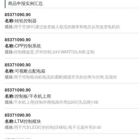
商品申报实例汇总
85371090.90
名称:
转轮控制器
规格:
用于空调中|通过改变输入电流的频率和电压从而改变电机的
85371090.90
名称:
CPP控制系统
规格:
控制螺旋桨;开环控制;24V;WARTSILA牌;定制
85371090.90
名称:
可视断点配电箱
规格:
用于控制电动机电流的通断|根据开关的合闸与分闸,实现对
85371090.90
名称:
控制板/干衣机上用
规格:
干衣机上用|控制外围电路作用|220V|无品牌|108
85371090.90
名称:
LTM控制模块
规格:
用于汽车LED灯的控制|压铸铝,电子元器件等|5-30