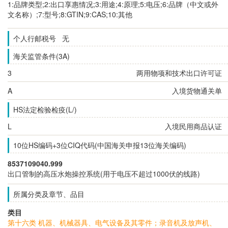
1:品牌类型;2:出口享惠情况;3:用途;4:原理;5:电压;6:品牌（中文或外
文名称）;7:型号;8:GTIN;9:CAS;10:其他
个人行邮税号 无
海关监管条件(3A)
3
两用物项和技术出口许可证
A
入境货物通关单
HS法定检验检疫(L/)
L
入境民用商品认证
10位HS编码+3位CIQ代码(中国海关申报13位海关编码)
8537109040.999
出口管制的高压水炮操控系统(用于电压不超过1000伏的线路)
所属分类及章节、品目
类目
第十六类 机器、机械器具、电气设备及其零件；录音机及放声机、