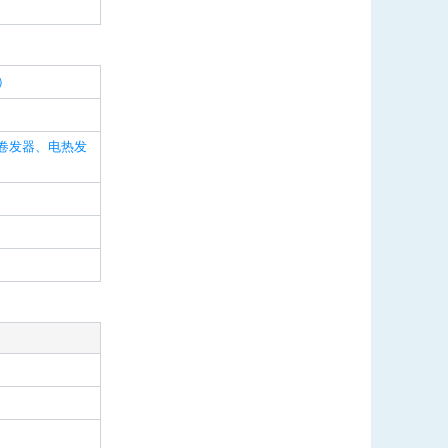
）
卷发器、电热发