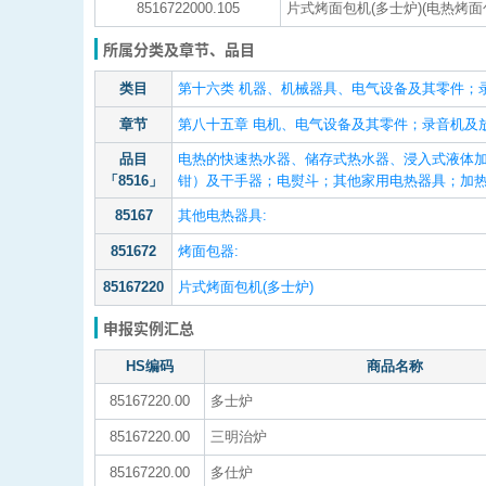
8516722000.105
片式烤面包机(多士炉)(电热烤面
所属分类及章节、品目
类目
第十六类 机器、机械器具、电气设备及其零件；
章节
第八十五章 电机、电气设备及其零件；录音机及
品目
电热的快速热水器、储存式热水器、浸入式液体
「8516」
钳）及干手器；电熨斗；其他家用电热器具；加热
85167
其他电热器具:
851672
烤面包器:
85167220
片式烤面包机(多士炉)
申报实例汇总
HS编码
商品名称
85167220.00
多士炉
85167220.00
三明治炉
85167220.00
多仕炉