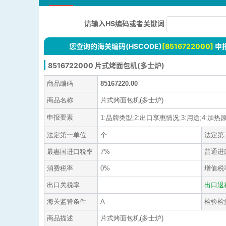
请输入HS编码或者关键词
您查询的海关编码(HSCODE)
[8516722000]
申
8516722000 片式烤面包机(多士炉)
商品编码
85167220.00
商品名称
片式烤面包机(多士炉)
申报要素
1:品牌类型;2:出口享惠情况;3:用途;4:加热原
法定第一单位
个
法定第
最惠国进口税率
7%
普通进
消费税率
0%
增值税
出口关税率
出口退
海关监管条件
A
检验检
商品描述
片式烤面包机(多士炉)