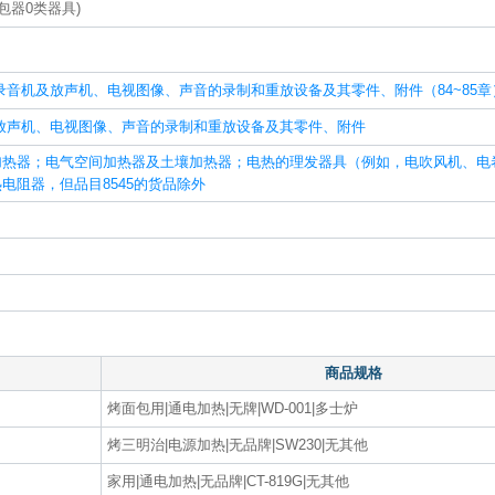
包器0类器具)
录音机及放声机、电视图像、声音的录制和重放设备及其零件、附件（84~85章
放声机、电视图像、声音的录制和重放设备及其零件、附件
加热器；电气空间加热器及土壤加热器；电热的理发器具（例如，电吹风机、电
电阻器，但品目8545的货品除外
商品规格
烤面包用|通电加热|无牌|WD-001|多士炉
烤三明治|电源加热|无品牌|SW230|无其他
家用|通电加热|无品牌|CT-819G|无其他