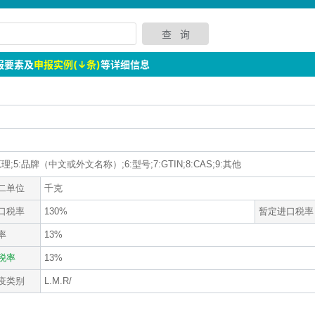
报要素及
申报实例(↓条)
等详细信息
理;5:品牌（中文或外文名称）;6:型号;7:GTIN;8:CAS;9:其他
二单位
千克
口税率
130%
暂定进口税率
率
13%
税率
13%
疫类别
L.M.R/