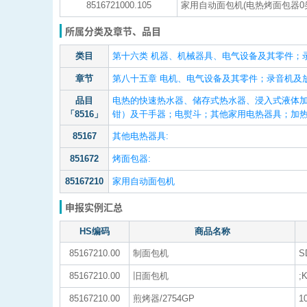
8516721000.105
家用自动面包机(电热烤面包器0
所属分类及章节、品目
类目
第十六类 机器、机械器具、电气设备及其零件；
章节
第八十五章 电机、电气设备及其零件；录音机及
品目
电热的快速热水器、储存式热水器、浸入式液体
「8516」
钳）及干手器；电熨斗；其他家用电热器具；加热
85167
其他电热器具:
851672
烤面包器:
85167210
家用自动面包机
申报实例汇总
HS编码
商品名称
85167210.00
制面包机
S
85167210.00
旧面包机
;
85167210.00
煎烤器/2754GP
1