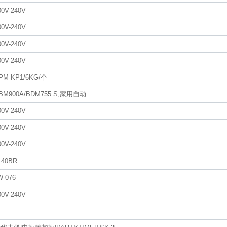
00V-240V
00V-240V
00V-240V
00V-240V
PM-KP1/6KG/个
BM900A/BDM755.S,家用自动
00V-240V
00V-240V
00V-240V
140BR
W-076
00V-240V