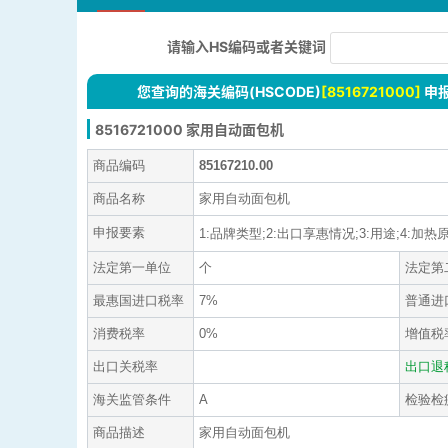
请输入HS编码或者关键词
您查询的海关编码(HSCODE)
[8516721000]
申
8516721000 家用自动面包机
商品编码
85167210.00
商品名称
家用自动面包机
申报要素
1:品牌类型;2:出口享惠情况;3:用途;4:加热原
法定第一单位
个
法定第
最惠国进口税率
7%
普通进
消费税率
0%
增值税
出口关税率
出口退
海关监管条件
A
检验检
商品描述
家用自动面包机