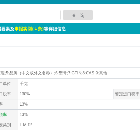
报要素及
申报实例(↓条)
等详细信息
理;5:品牌（中文或外文名称）;6:型号;7:GTIN;8:CAS;9:其他
二单位
千克
口税率
130%
暂定进口税率
率
13%
税率
13%
疫类别
L.M.R/