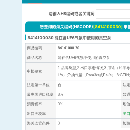
请输入HS编码或者关键词
您查询的海关编码(HSCODE)
[8414100030]
申
8414100030 能在含UF6气氛中使用的真空泵
商品编码
84141000.30
商品名称
能在含UF6气氛中使用的真空泵
1:品牌类型;2:出口享惠情况;3:用途（如半
申报要素
L/s）;7:抽气量（Pam3/s或Pal/s）;8:GTIN
法定第一单位
台
法
最惠国进口税率
8%
普
消费税率
0%
增
出口关税率
出
海关监管条件
3
检