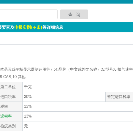
报要素及
申报实例(↓条)
等详细信息
导体晶圆或平板显示屏制造用等）;4:品牌（中文或外文名称）;5:型号;6:抽气速率
;9:CAS;10:其他
定第二单位
千克
通进口税率
30%
暂定进口税率
值税率
13%
口退税率
13%
验检疫类别
无