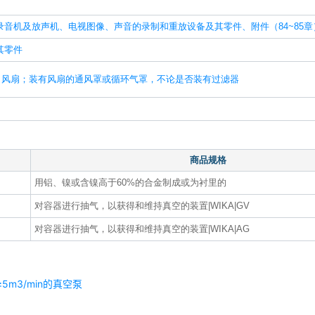
录音机及放声机、电视图像、声音的录制和重放设备及其零件、附件（84~85章
其零件
、风扇；装有风扇的通风罩或循环气罩，不论是否装有过滤器
商品规格
用铝、镍或含镍高于60%的合金制成或为衬里的
对容器进行抽气，以获得和维持真空的装置|WIKA|GV
对容器进行抽气，以获得和维持真空的装置|WIKA|AG
5m3/min的真空泵