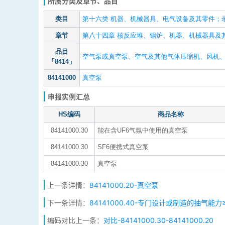
所属分类及章节、品目
类目
第十六类 机器、机械器具、电气设备及其零件；
章节
第八十四章 核反应堆、锅炉、机器、机械器具及
品目
空气泵或真空泵、空气及其他气体压缩机、风机
「8414」
84141000
真空泵
申报实例汇总
HS编码
商品名称
84141000.30
能在含UF6气氛中使用的真空泵
84141000.30
SF6便携式真空泵
84141000.30
真空泵
上一条详情：
84141000.20-真空泵
下一条详情：
84141000.40-专门设计或制造的抽气能力≥
编码对比上一条：
对比-84141000.30-84141000.20