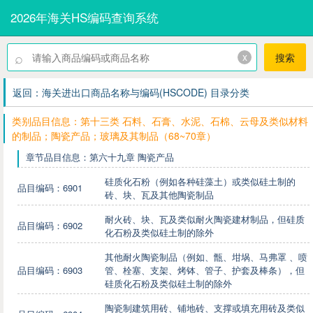
2026年海关HS编码查询系统
⌕
x
搜索
返回：海关进出口商品名称与编码(HSCODE) 目录分类
类别品目信息：第十三类 石料、石膏、水泥、石棉、云母及类似材料
的制品；陶瓷产品；玻璃及其制品（68~70章）
章节品目信息：第六十九章 陶瓷产品
硅质化石粉（例如各种硅藻土）或类似硅土制的
品目编码：6901
砖、块、瓦及其他陶瓷制品
耐火砖、块、瓦及类似耐火陶瓷建材制品，但硅质
品目编码：6902
化石粉及类似硅土制的除外
其他耐火陶瓷制品（例如、甑、坩埚、马弗罩 、喷
品目编码：6903
管、栓塞、支架、烤钵、管子、护套及棒条），但
硅质化石粉及类似硅土制的除外
陶瓷制建筑用砖、铺地砖、支撑或填充用砖及类似