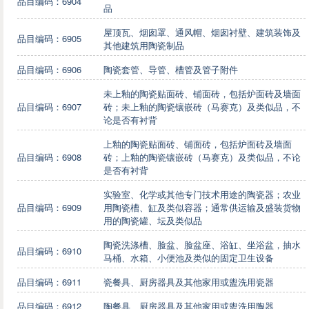
品目编码：6904
品
屋顶瓦、烟囱罩、通风帽、烟囱衬壁、建筑装饰及
品目编码：6905
其他建筑用陶瓷制品
品目编码：6906
陶瓷套管、导管、槽管及管子附件
未上釉的陶瓷贴面砖、铺面砖，包括炉面砖及墙面
品目编码：6907
砖；未上釉的陶瓷镶嵌砖（马赛克）及类似品，不
论是否有衬背
上釉的陶瓷贴面砖、铺面砖，包括炉面砖及墙面
品目编码：6908
砖；上釉的陶瓷镶嵌砖（马赛克）及类似品，不论
是否有衬背
实验室、化学或其他专门技术用途的陶瓷器；农业
品目编码：6909
用陶瓷槽、缸及类似容器；通常供运输及盛装货物
用的陶瓷罐、坛及类似品
陶瓷洗涤槽、脸盆、脸盆座、浴缸、坐浴盆，抽水
品目编码：6910
马桶、水箱、小便池及类似的固定卫生设备
品目编码：6911
瓷餐具、厨房器具及其他家用或盥洗用瓷器
品目编码：6912
陶餐具、厨房器具及其他家用或盥洗用陶器