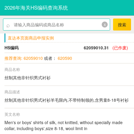
2026年海关HS编码查询系统
⌕
x
搜索
直达本页面商品申报实例
HS编码
62059010.31
(已作废)
推荐查询: 62059010
或者：
620590
商品名称
丝制其他非针织男式衬衫
商品描述
丝制其他非针织男式衬衫羊毛限内,不带特制领的,含男童8-18号衬衫
英文名称
Men's or boys' shirts of silk, not knitted, without specially made
collar, including boys',size 8-18, wool limit in