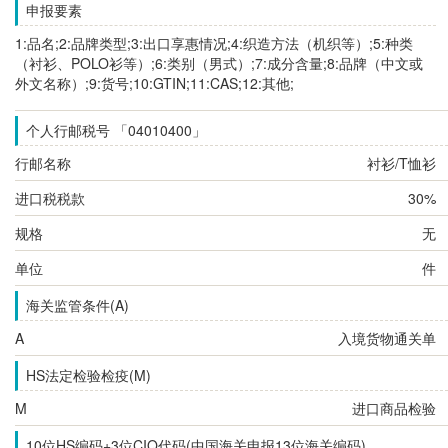
申报要素
1:品名;2:品牌类型;3:出口享惠情况;4:织造方法（机织等）;5:种类
（衬衫、POLO衫等）;6:类别（男式）;7:成分含量;8:品牌（中文或
外文名称）;9:货号;10:GTIN;11:CAS;12:其他;
个人行邮税号 「04010400」
行邮名称
衬衫/T恤衫
进口税税款
30%
规格
无
单位
件
海关监管条件(A)
A
入境货物通关单
HS法定检验检疫(M)
M
进口商品检验
10位HS编码+3位CIQ代码(中国海关申报13位海关编码)