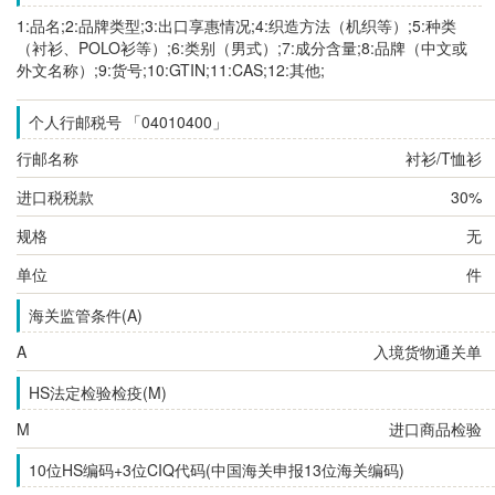
1:品名;2:品牌类型;3:出口享惠情况;4:织造方法（机织等）;5:种类
（衬衫、POLO衫等）;6:类别（男式）;7:成分含量;8:品牌（中文或
外文名称）;9:货号;10:GTIN;11:CAS;12:其他;
个人行邮税号 「04010400」
行邮名称
衬衫/T恤衫
进口税税款
30%
规格
无
单位
件
海关监管条件(A)
A
入境货物通关单
HS法定检验检疫(M)
M
进口商品检验
10位HS编码+3位CIQ代码(中国海关申报13位海关编码)