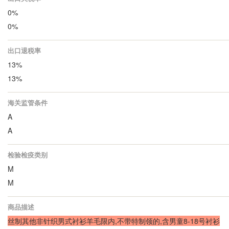
0%
0%
出口退税率
13%
13%
海关监管条件
A
A
检验检疫类别
M
M
商品描述
丝制其他非针织男式衬衫羊毛限内,不带特制领的,含男童8-18号衬衫