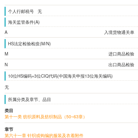
个人行邮税号 无
海关监管条件(A)
A
入境货物通关单
HS法定检验检疫(M/N)
M
进口商品检验
N
出口商品检验
10位HS编码+3位CIQ代码(中国海关申报13位海关编码)
无
所属分类及章节、品目
类目
第十一类 纺织原料及纺织制品（50~63章）
章节
第六十一章 针织或钩编的服装及衣着附件