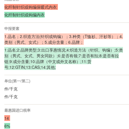
化纤制针织或钩编保暖式内衣
化纤制针织或钩编内衣
申报要素
1.品名；2.织造方法(针织或钩编）；3.种类（T恤衫、汗衫等）；4.
类别（男式、女式）；
5.成分含量；6.品牌；
1:品名;2:品牌类型;3:出口享惠情况;4:织造方法（针织、钩编）;5:类
别（男式、女式、男女同款）;6:是否有领;7:是否有扣;8:是否有拉
链;9:成分含量;10:品牌（中文或外文名称）;11:货
号;12:GTIN;13:CAS;14:其他;
单位(第一/第二)
件/千克
件/千克
最惠国进口税率
14
6%