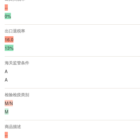
--
0%
出口退税率
16.0
13%
海关监管条件
A
A
检验检疫类别
M/N
M
商品描述
--