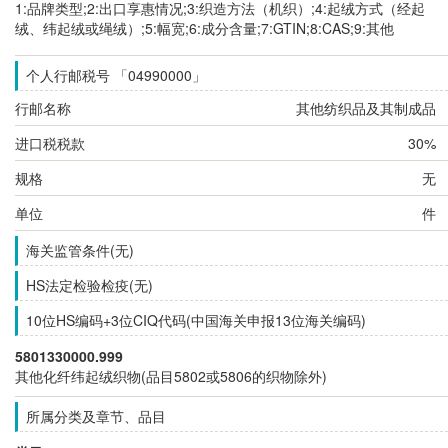
1:品牌类型;2:出口享惠情况;3:织造方法（机织）;4:起绒方式（经起
绒、纬起绒或绳绒）;5:幅宽;6:成分含量;7:GTIN;8:CAS;9:其他
个人行邮税号 「04990000」
行邮名称
其他纺织品及其制成品
进口税税款
30%
规格
无
单位
件
海关监管条件(无)
HS法定检验检疫(无)
10位HS编码+3位CIQ代码(中国海关申报13位海关编码)
5801330000.999
其他化纤纬起绒织物(品目5802或5806的织物除外)
所属分类及章节、品目