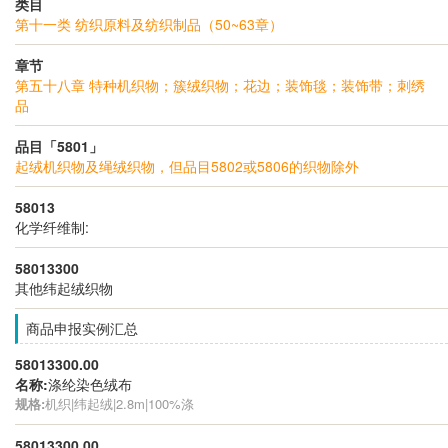
类目
第十一类 纺织原料及纺织制品（50~63章）
章节
第五十八章 特种机织物；簇绒织物；花边；装饰毯；装饰带；刺绣
品
品目「5801」
起绒机织物及绳绒织物，但品目5802或5806的织物除外
58013
化学纤维制:
58013300
其他纬起绒织物
商品申报实例汇总
58013300.00
名称:
涤纶染色绒布
规格:
机织|纬起绒|2.8m|100%涤
58013300.00