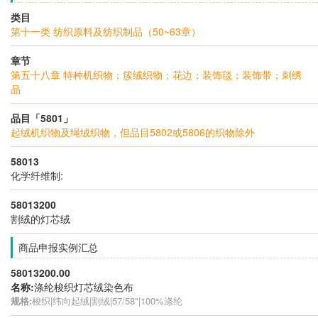
类目
第十一类 纺织原料及纺织制品（50~63章）
章节
第五十八章 特种机织物；簇绒织物；花边；装饰毯；装饰带；刺绣
品
品目「5801」
起绒机织物及绳绒织物，但品目5802或5806的织物除外
58013
化学纤维制:
58013200
割绒的灯芯绒
商品申报实例汇总
58013200.00
名称:
涤纶梭织灯芯绒染色布
规格:
梭织|纬向起绒|割绒|57/58"|100%涤纶