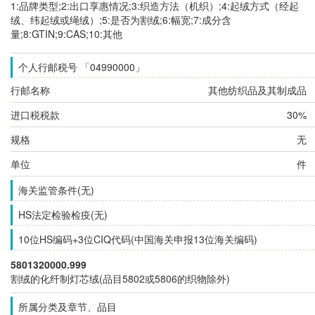
1:品牌类型;2:出口享惠情况;3:织造方法（机织）;4:起绒方式（经起
绒、纬起绒或绳绒）;5:是否为割绒;6:幅宽;7:成分含
量;8:GTIN;9:CAS;10:其他
个人行邮税号 「04990000」
行邮名称
其他纺织品及其制成品
进口税税款
30%
规格
无
单位
件
海关监管条件(无)
HS法定检验检疫(无)
10位HS编码+3位CIQ代码(中国海关申报13位海关编码)
5801320000.999
割绒的化纤制灯芯绒(品目5802或5806的织物除外)
所属分类及章节、品目