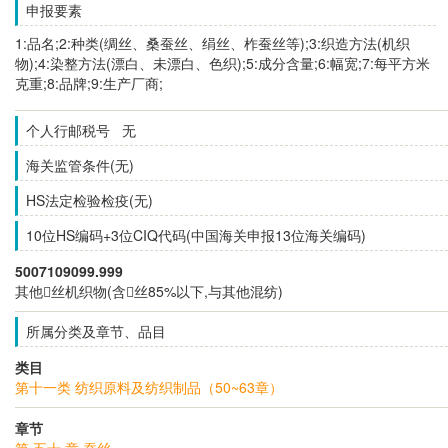
申报要素
1:品名;2:种类(绸丝、桑蚕丝、绢丝、柞蚕丝等);3:织造方法(机织
物);4:染整方法(漂白、未漂白、色织);5:成分含量;6:幅宽;7:每平方米
克重;8:品牌;9:生产厂商;
个人行邮税号 无
海关监管条件(无)
HS法定检验检疫(无)
10位HS编码+3位CIQ代码(中国海关申报13位海关编码)
5007109099.999
其他丝机织物(含丝85%以下,与其他混纺)
所属分类及章节、品目
类目
第十一类 纺织原料及纺织制品（50~63章）
章节
第 五十 章 蚕丝