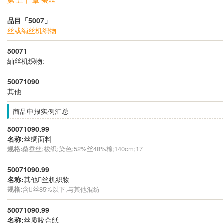
品目「5007」
丝或绢丝机织物
50071
紬丝机织物:
50071090
其他
商品申报实例汇总
50071090.99
名称:
丝绸面料
规格:
桑蚕丝;梭织;染色;52%丝48%棉;140cm;17
50071090.99
名称:
其他丝机织物
规格:
含丝85%以下,与其他混纺
50071090.99
名称:
丝质咬合纸