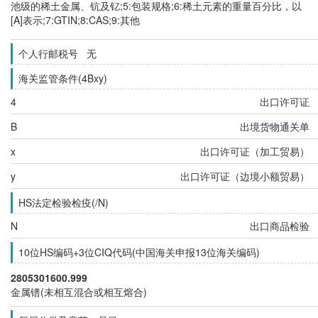
池级的稀土金属、钪及钇;5:包装规格;6:稀土元素的重量百分比，以
[A]表示;7:GTIN;8:CAS;9:其他
个人行邮税号 无
海关监管条件(4Bxy)
4
出口许可证
B
出境货物通关单
x
出口许可证（加工贸易）
y
出口许可证（边境小额贸易）
HS法定检验检疫(/N)
N
出口商品检验
10位HS编码+3位CIQ代码(中国海关申报13位海关编码)
2805301600.999
金属镨(未相互混合或相互熔合)