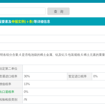
报要素及
申报实例(↓条)
等详细信息
应注明各组分含量;4:是否电池级的稀土金属、钪及钇;5:包装规格;6:稀土元素的重量
法定第二单位
普通进口税率
30%
暂定进口税率
0%
增值税率
13%
出口退税率
0%
检验检疫类别
/N