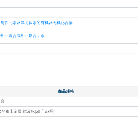
）
放射性元素及其同位素的有机及无机化合物
否相互混合或相互熔合；汞
商品规格
熔合
的稀土金属,钪及钇|50千克/桶|