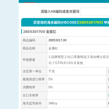
请输入HS编码或者关键词
您查询的海关编码(HSCODE)
[2805301700]
申
2805301700 金属钇
商品编码
28053017.00
商品名称
金属钇
1:品牌类型;2:出口享惠情况;3:混合稀土
申报要素
示;7:GTIN;8:CAS;9:其他
法定第一单位
千克
最惠国进口税率
5%
消费税率
0%
出口关税率
海关监管条件
34Bxy