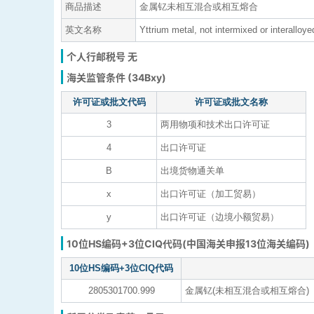
商品描述
金属钇未相互混合或相互熔合
英文名称
Yttrium metal, not intermixed or interalloye
个人行邮税号 无
海关监管条件 (34Bxy)
许可证或批文代码
许可证或批文名称
3
两用物项和技术出口许可证
4
出口许可证
B
出境货物通关单
x
出口许可证（加工贸易）
y
出口许可证（边境小额贸易）
10位HS编码+3位CIQ代码(中国海关申报13位海关编码)
10位HS编码+3位CIQ代码
2805301700.999
金属钇(未相互混合或相互熔合)