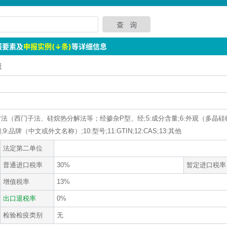
报要素及
申报实例(↓条)
等详细信息
硅
:加工方法（西门子法、硅烷热分解法等；经掺杂P型、经;5:成分含量;6:外观（多晶
品牌（中文或外文名称）;10:型号;11:GTIN;12:CAS;13:其他
法定第二单位
普通进口税率
30%
暂定进口税率
增值税率
13%
出口退税率
0%
检验检疫类别
无