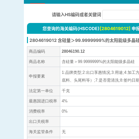
请输入HS编码或者关键词
您查询的海关编码(HSCODE)
[2804619012]
申
2804619012 含硅量＞99.9999999%的太阳能级多晶
商品编码
28046190.12
商品名称
含硅量＞99.9999999%的太阳能级多晶硅
1:品牌类型;2:出口享惠情况;3:用途;4
申报要素
底料、头尾料等）;7:是否需清洗;8:签约日期;9:
法定第一单位
千克
最惠国进口税率
4%
消费税率
0%
出口关税率
海关监管条件
无