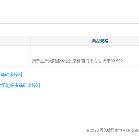
商品规格
用于生产太阳能铸锭的原料|西门子方法|大于99.999
%的多晶硅废碎料
9%的太阳能级多晶硅废碎料
©2026 海关编码查询 All Rights