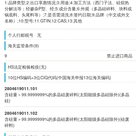
1:品牌类型;2:出口享惠情况;3:用途;4:加工方法（西门子法、硅烷热
分解法等；经掺杂P型、经;5:成分含量;6:外观（多晶硅碎料、块料或
锅底料、头尾料等）;7:是否需清洗;8:签约日期;9:品牌（中文或外文
名称）;10:型号;11:GTIN;12:CAS;13:其他
个人行邮税号 无
海关监管条件(9)
9
禁止进口商品
HS法定检验检疫(无)
10位HS编码+3位CIQ代码(中国海关申报13位海关编码)
2804619011.101
含硅量＞99.9999999%的多晶硅废碎料(太阳能级多晶硅除外)(多晶
硅)
2804619011.102
含硅量＞99.9999999%的多晶硅废碎料(太阳能级多晶硅除外)(硅废
碎料)