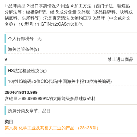
1:品牌类型;2:出口享惠情况;3:用途;4:加工方法（西门子法、硅烷热
分解法等；经掺杂P型、经;5:成分含量;6:外观（多晶硅碎料、块料或
锅底料、头尾料等）;7:是否需清洗;8:签约日期;9:品牌（中文或外文
名称）;10:型号;11:GTIN;12:CAS;13:其他
个人行邮税号 无
海关监管条件(9)
9
禁止进口商品
HS法定检验检疫(无)
10位HS编码+3位CIQ代码(中国海关申报13位海关编码)
2804619013.999
含硅量＞99.9999999%的太阳能级多晶硅废碎料
所属分类及章节、品目
类目
第六类 化学工业及其相关工业的产品 （28~38章）