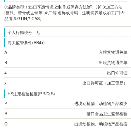
0:品牌类型;1:出口享惠情况;2:制作或保存方法[鲜、冷];3:加工方法
[整只、带骨或去骨等];4:厂号[名称或号码，注明饲养场或加工厂];5:
品牌;6:GTIN;7:CAS;
个人行邮税号 无
海关监管条件(AB4x)
A
入境货物通关单
B
出境货物通关单
4
出口许可证
x
出口许可证（加工贸易）
HS法定检验检疫(P.R/Q.S)
P
进境动植物、动植物产品检疫
R
进口食品卫生监督检验
Q
出境动植物、动植物产品检疫