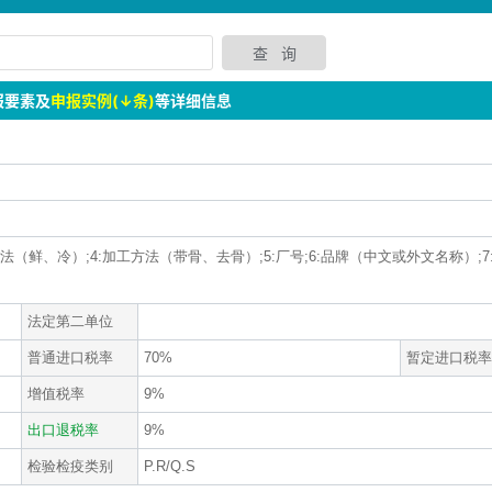
报要素及
申报实例(↓条)
等详细信息
法（鲜、冷）;4:加工方法（带骨、去骨）;5:厂号;6:品牌（中文或外文名称）;7:GTI
法定第二单位
普通进口税率
70%
暂定进口税率
增值税率
9%
出口退税率
9%
检验检疫类别
P.R/Q.S