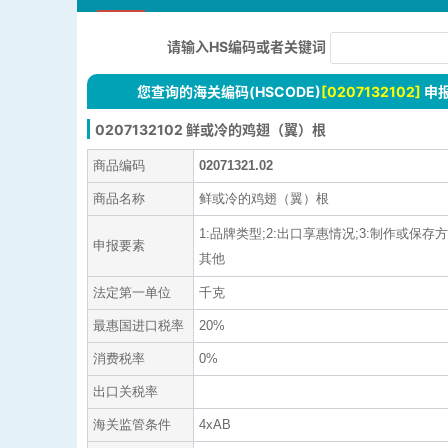
请输入HS编码或者关键词
您查询的海关编码(HSCODE)
[0207132102]
申
0207132102 鲜或冷的鸡翅（翼）根
商品编码
02071321.02
商品名称
鲜或冷的鸡翅（翼）根
1:品牌类型;2:出口享惠情况;3:制作或保存方
申报要素
其他
法定第一单位
千克
最惠国进口税率
20%
消费税率
0%
出口关税率
海关监管条件
4xAB