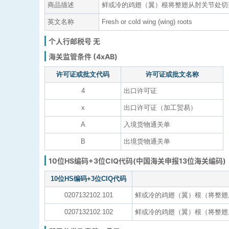
商品描述
鲜或冷的鸡翅（翼）根将整翅从肘关节处切
英文名称
Fresh or cold wing (wing) roots
个人行邮税号 无
海关监管条件 (4xAB)
许可证或批文代码
许可证或批文名称
4
出口许可证
x
出口许可证（加工贸易）
A
入境货物通关单
B
出境货物通关单
10位HS编码+3位CIQ代码(中国海关申报13位海关编码)
10位HS编码+3位CIQ代码
0207132102.101
鲜或冷的鸡翅（翼）根（将整翅
0207132102.102
鲜或冷的鸡翅（翼）根（将整翅